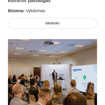
kultūros paslaugas
Būsena:
Vykdomas
DAUGIAU