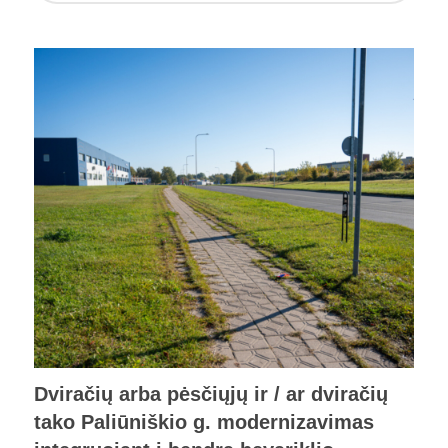
Dviračių arba pėsčiųjų ir / ar dviračių
tako Paliūniškio g. modernizavimas