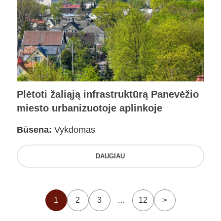
Plėtoti žaliąją infrastruktūrą Panevėžio
miesto urbanizuotoje aplinkoje
Būsena:
Vykdomas
DAUGIAU
1
2
3
…
12
>