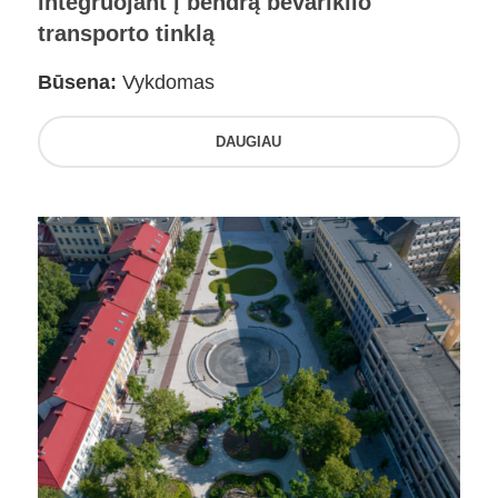
integruojant į bendrą bevariklio
transporto tinklą
Būsena:
Vykdomas
DAUGIAU