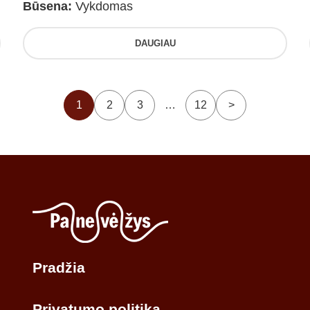
Būsena:
Vykdomas
DAUGIAU
1
2
3
…
12
>
Pradžia
Privatumo politika