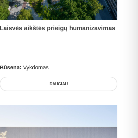
Laisvės aikštės prieigų humanizavimas
Būsena:
Vykdomas
DAUGIAU