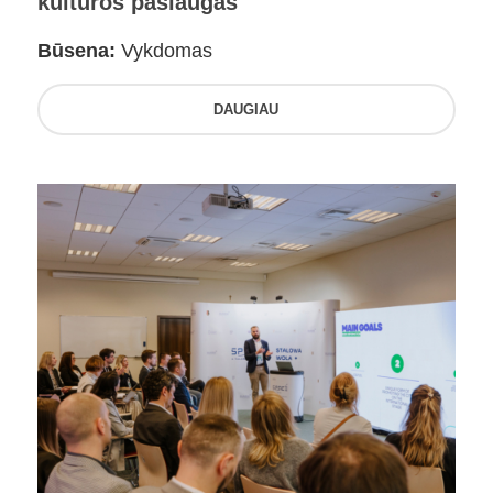
kultūros paslaugas
Būsena:
Vykdomas
DAUGIAU