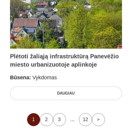
Plėtoti žaliąją infrastruktūrą Panevėžio
miesto urbanizuotoje aplinkoje
Būsena:
Vykdomas
DAUGIAU
1
2
3
…
12
>