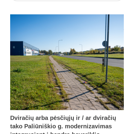
Dviračių arba pėsčiųjų ir / ar dviračių
tako Paliūniškio g. modernizavimas