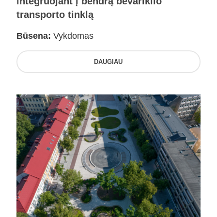
integruojant į bendrą bevariklio
transporto tinklą
Būsena:
Vykdomas
DAUGIAU