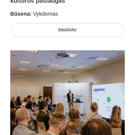
kultūros paslaugas
Būsena:
Vykdomas
DAUGIAU