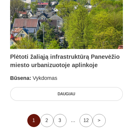
Plėtoti žaliąją infrastruktūrą Panevėžio
miesto urbanizuotoje aplinkoje
Būsena:
Vykdomas
DAUGIAU
1
2
3
…
12
>