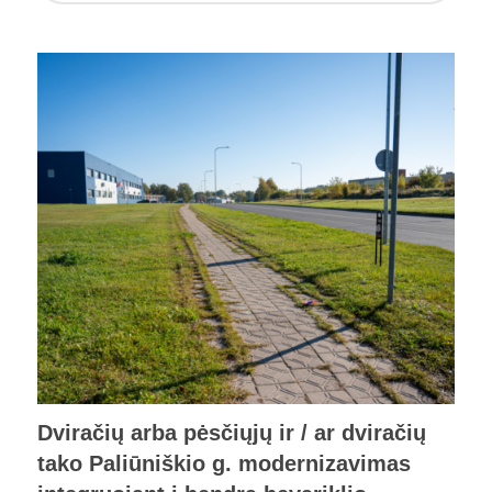
Dviračių arba pėsčiųjų ir / ar dviračių
tako Paliūniškio g. modernizavimas