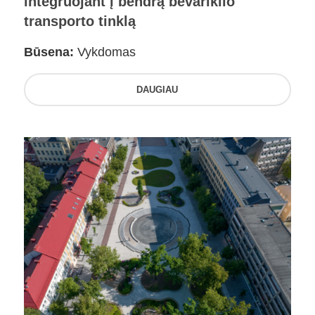
integruojant į bendrą bevariklio
transporto tinklą
Būsena:
Vykdomas
DAUGIAU