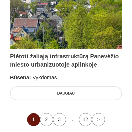
Plėtoti žaliąją infrastruktūrą Panevėžio
miesto urbanizuotoje aplinkoje
Būsena:
Vykdomas
DAUGIAU
1
2
3
…
12
>