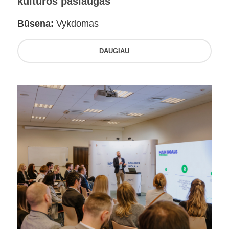
kultūros paslaugas
Būsena:
Vykdomas
DAUGIAU