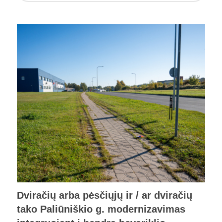
Dviračių arba pėsčiųjų ir / ar dviračių
tako Paliūniškio g. modernizavimas