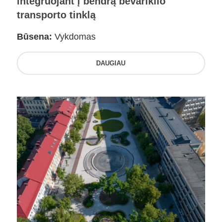
integruojant į bendrą bevariklio
transporto tinklą
Būsena:
Vykdomas
DAUGIAU