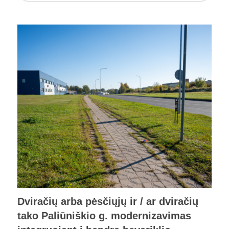
Dviračių arba pėsčiųjų ir / ar dviračių
tako Paliūniškio g. modernizavimas