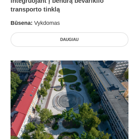
integruojant į bendrą bevariklio
transporto tinklą
Būsena:
Vykdomas
DAUGIAU