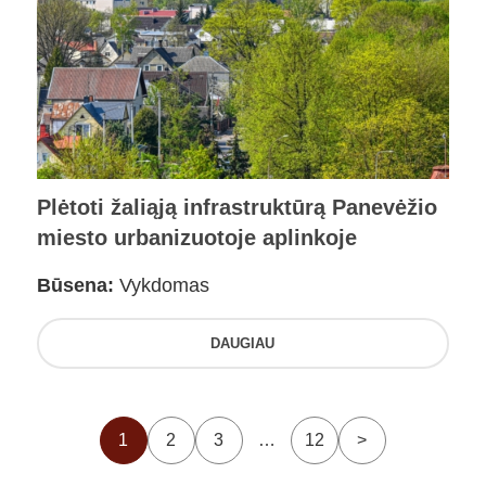
Plėtoti žaliąją infrastruktūrą Panevėžio
miesto urbanizuotoje aplinkoje
Būsena:
Vykdomas
DAUGIAU
1
2
3
…
12
>