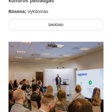
kultūros paslaugas
Būsena:
Vykdomas
DAUGIAU