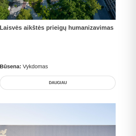
Laisvės aikštės prieigų humanizavimas
Būsena:
Vykdomas
DAUGIAU