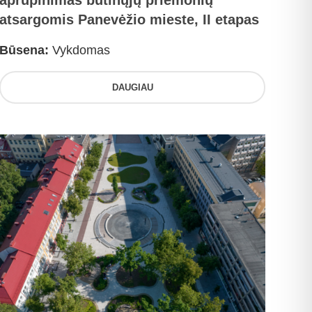
aprūpinimas būtinųjų priemonių
atsargomis Panevėžio mieste, II etapas
Būsena:
Vykdomas
DAUGIAU