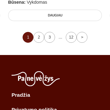
Būsena:
Vykdomas
DAUGIAU
1
2
3
…
12
>
Pradžia
Privatumo politika