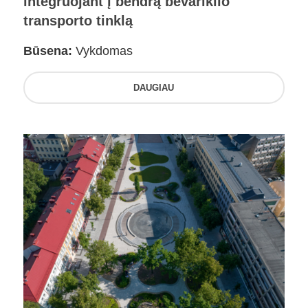
integruojant į bendrą bevariklio
transporto tinklą
Būsena:
Vykdomas
DAUGIAU