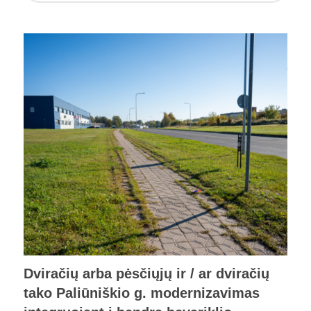
Dviračių arba pėsčiųjų ir / ar dviračių
tako Paliūniškio g. modernizavimas