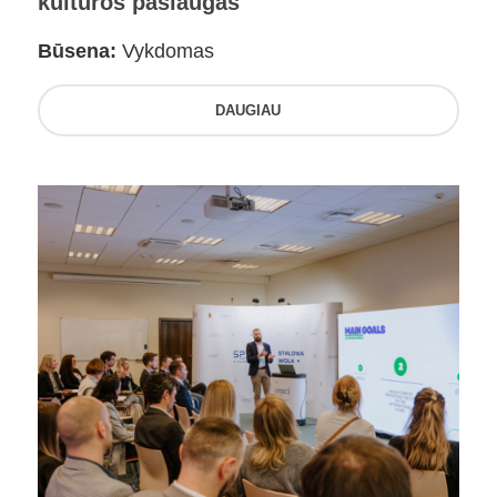
kultūros paslaugas
Būsena:
Vykdomas
DAUGIAU