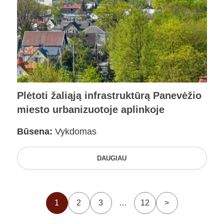
Plėtoti žaliąją infrastruktūrą Panevėžio
miesto urbanizuotoje aplinkoje
Būsena:
Vykdomas
DAUGIAU
1
2
3
…
12
>