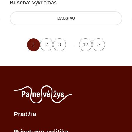
Būsena:
Vykdomas
DAUGIAU
1
2
3
…
12
>
Pradžia
Privatumo politika