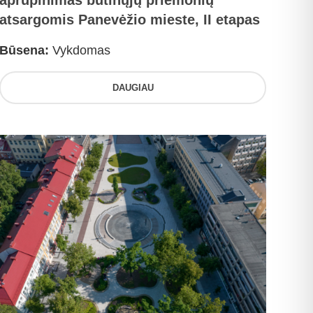
aprūpinimas būtinųjų priemonių
atsargomis Panevėžio mieste, II etapas
Būsena:
Vykdomas
DAUGIAU