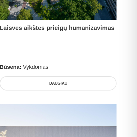
Laisvės aikštės prieigų humanizavimas
Būsena:
Vykdomas
DAUGIAU