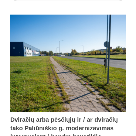
Dviračių arba pėsčiųjų ir / ar dviračių
tako Paliūniškio g. modernizavimas