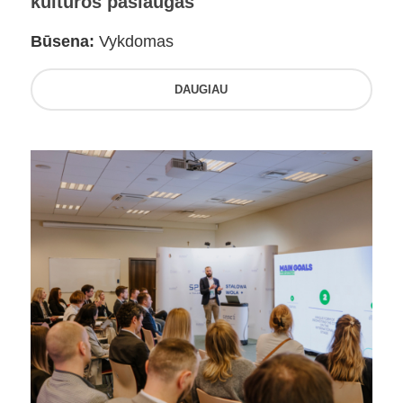
kultūros paslaugas
Būsena:
Vykdomas
DAUGIAU