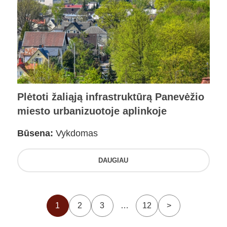
Plėtoti žaliąją infrastruktūrą Panevėžio
miesto urbanizuotoje aplinkoje
Būsena:
Vykdomas
DAUGIAU
1
2
3
…
12
>