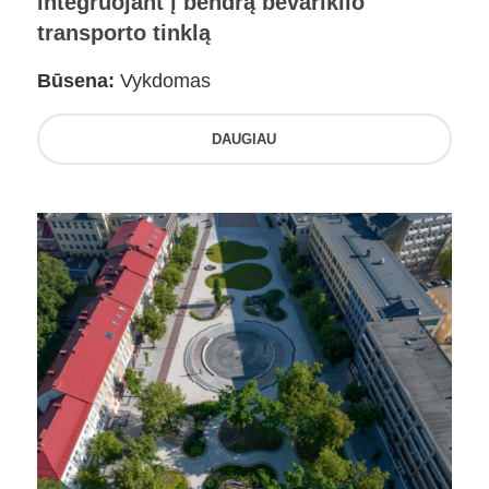
integruojant į bendrą bevariklio
transporto tinklą
Būsena:
Vykdomas
DAUGIAU