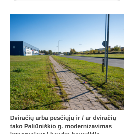
Dviračių arba pėsčiųjų ir / ar dviračių
tako Paliūniškio g. modernizavimas