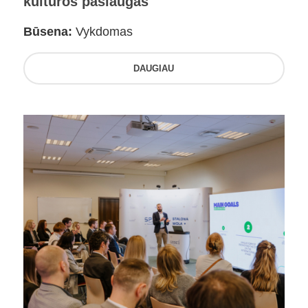
kultūros paslaugas
Būsena:
Vykdomas
DAUGIAU