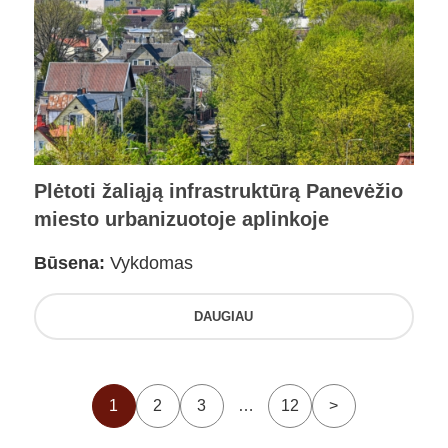
Plėtoti žaliąją infrastruktūrą Panevėžio
miesto urbanizuotoje aplinkoje
Būsena:
Vykdomas
DAUGIAU
1
2
3
…
12
>