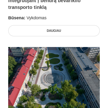
integruojant į bendrą bevariklio
transporto tinklą
Būsena:
Vykdomas
DAUGIAU