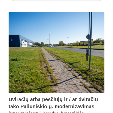
Dviračių arba pėsčiųjų ir / ar dviračių
tako Paliūniškio g. modernizavimas