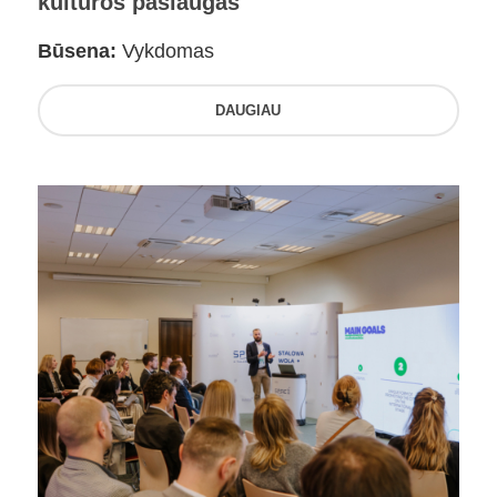
kultūros paslaugas
Būsena:
Vykdomas
DAUGIAU