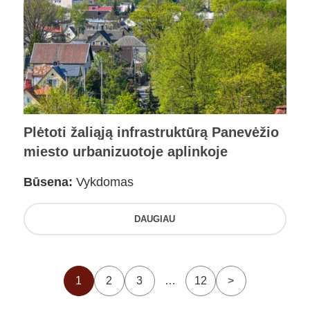
Plėtoti žaliąją infrastruktūrą Panevėžio
miesto urbanizuotoje aplinkoje
Būsena:
Vykdomas
DAUGIAU
1
2
3
…
12
>