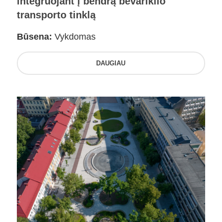
integruojant į bendrą bevariklio
transporto tinklą
Būsena:
Vykdomas
DAUGIAU