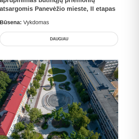
aprūpinimas būtinųjų priemonių
atsargomis Panevėžio mieste, II etapas
Būsena:
Vykdomas
DAUGIAU