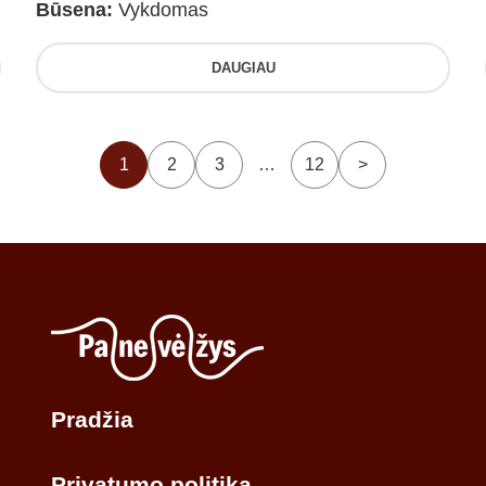
Būsena:
Vykdomas
DAUGIAU
1
2
3
…
12
>
Pradžia
Privatumo politika