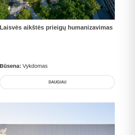
Laisvės aikštės prieigų humanizavimas
Būsena:
Vykdomas
DAUGIAU