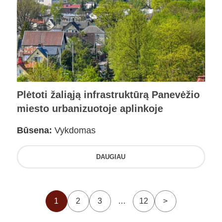
Plėtoti žaliąją infrastruktūrą Panevėžio
miesto urbanizuotoje aplinkoje
Būsena:
Vykdomas
DAUGIAU
1
2
3
…
12
>