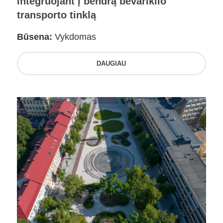
integruojant į bendrą bevariklio
transporto tinklą
Būsena:
Vykdomas
DAUGIAU