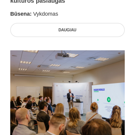
kultūros paslaugas
Būsena:
Vykdomas
DAUGIAU