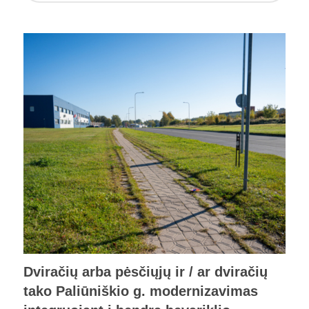
Dviračių arba pėsčiųjų ir / ar dviračių
tako Paliūniškio g. modernizavimas