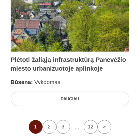
Plėtoti žaliąją infrastruktūrą Panevėžio
miesto urbanizuotoje aplinkoje
Būsena:
Vykdomas
DAUGIAU
1
2
3
…
12
>