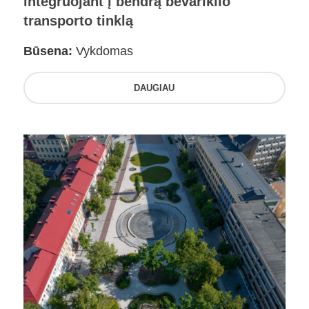
integruojant į bendrą bevariklio
transporto tinklą
Būsena:
Vykdomas
DAUGIAU