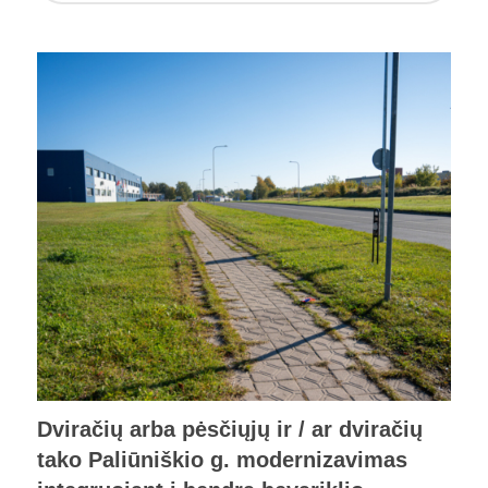
Dviračių arba pėsčiųjų ir / ar dviračių
tako Paliūniškio g. modernizavimas