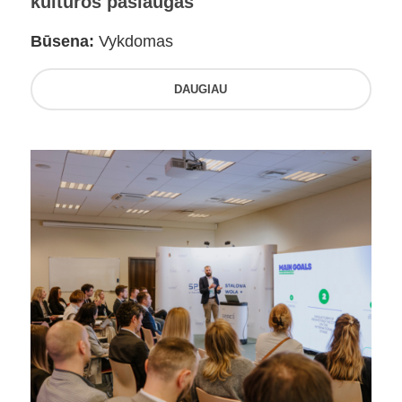
kultūros paslaugas
Būsena:
Vykdomas
DAUGIAU