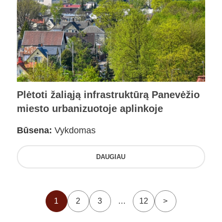
Plėtoti žaliąją infrastruktūrą Panevėžio
miesto urbanizuotoje aplinkoje
Būsena:
Vykdomas
DAUGIAU
1
2
3
…
12
>