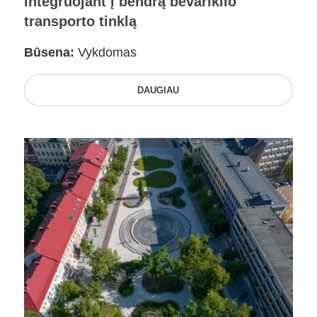
integruojant į bendrą bevariklio
transporto tinklą
Būsena:
Vykdomas
DAUGIAU