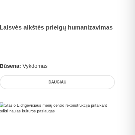
Laisvės aikštės prieigų humanizavimas
Būsena:
Vykdomas
DAUGIAU