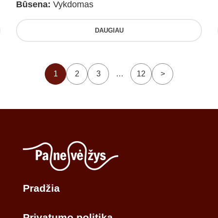
Būsena:
Vykdomas
DAUGIAU
1
2
3
…
12
>
Pradžia
Privatumo politika