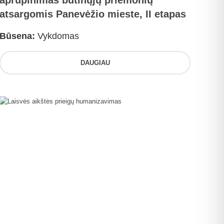
aprūpinimas būtinųjų priemonių
atsargomis Panevėžio mieste, II etapas
Būsena:
Vykdomas
DAUGIAU