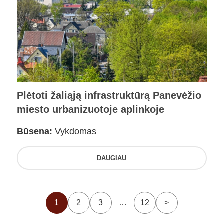
Plėtoti žaliąją infrastruktūrą Panevėžio
miesto urbanizuotoje aplinkoje
Būsena:
Vykdomas
DAUGIAU
1
2
3
…
12
>