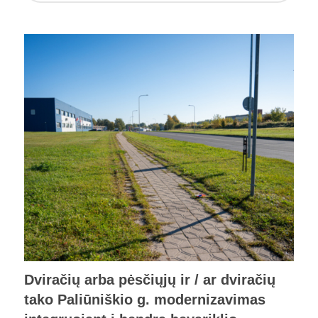
Dviračių arba pėsčiųjų ir / ar dviračių
tako Paliūniškio g. modernizavimas