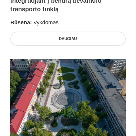
integruojant į bendrą bevariklio
transporto tinklą
Būsena:
Vykdomas
DAUGIAU