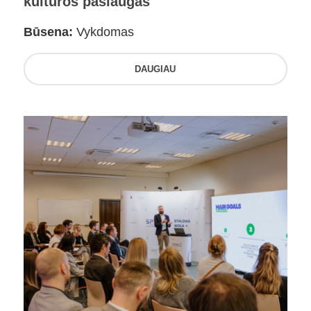
kultūros paslaugas
Būsena:
Vykdomas
DAUGIAU