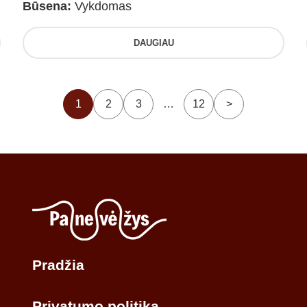
Būsena:
Vykdomas
DAUGIAU
1
2
3
…
12
>
Pradžia
Privatumo politika