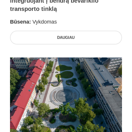
integruojant į bendrą bevariklio
transporto tinklą
Būsena:
Vykdomas
DAUGIAU