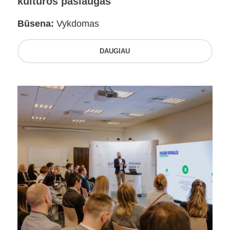
kultūros paslaugas
Būsena:
Vykdomas
DAUGIAU