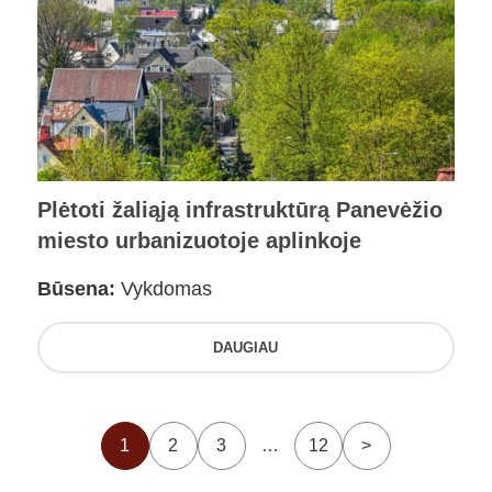
Plėtoti žaliąją infrastruktūrą Panevėžio
miesto urbanizuotoje aplinkoje
Būsena:
Vykdomas
DAUGIAU
1
2
3
…
12
>