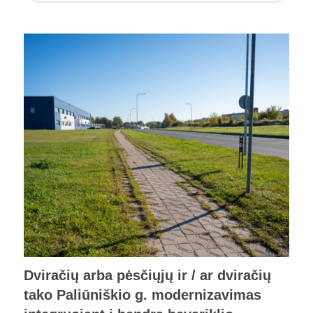
Dviračių arba pėsčiųjų ir / ar dviračių
tako Paliūniškio g. modernizavimas