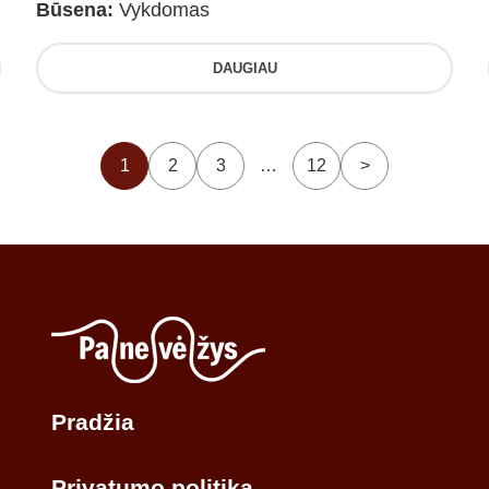
Būsena:
Vykdomas
DAUGIAU
1
2
3
…
12
>
Pradžia
Privatumo politika