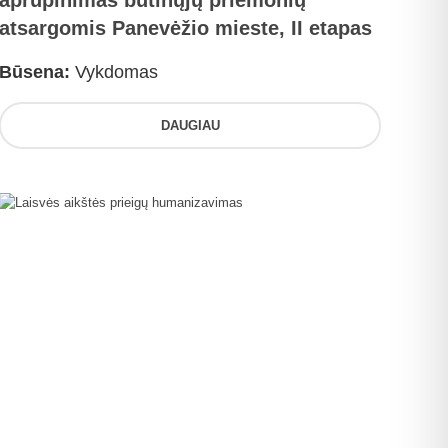
aprūpinimas būtinųjų priemonių
atsargomis Panevėžio mieste, II etapas
Būsena:
Vykdomas
DAUGIAU