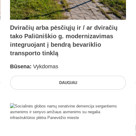
Dviračių arba pėsčiųjų ir / ar dviračių
tako Paliūniškio g. modernizavimas
integruojant į bendrą bevariklio
transporto tinklą
Būsena:
Vykdomas
DAUGIAU