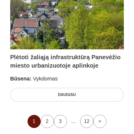
Plėtoti žaliąją infrastruktūrą Panevėžio
miesto urbanizuotoje aplinkoje
Būsena:
Vykdomas
DAUGIAU
1
2
3
…
12
>