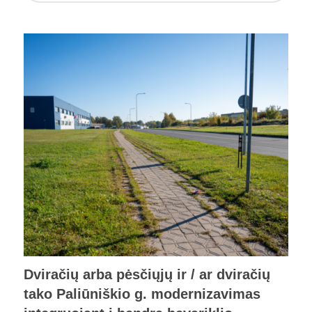
Dviračių arba pėsčiųjų ir / ar dviračių
tako Paliūniškio g. modernizavimas