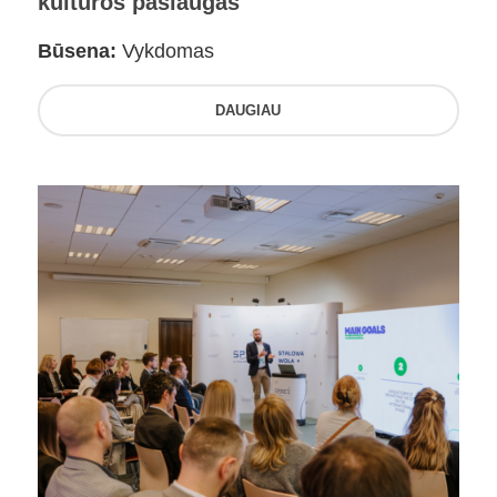
kultūros paslaugas
Būsena:
Vykdomas
DAUGIAU