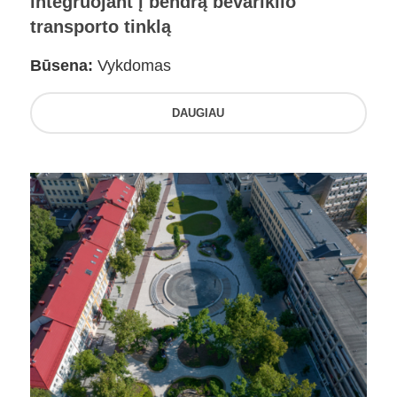
integruojant į bendrą bevariklio
transporto tinklą
Būsena:
Vykdomas
DAUGIAU