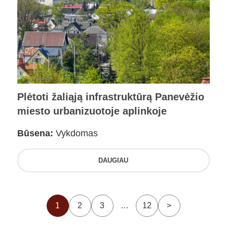
Plėtoti žaliąją infrastruktūrą Panevėžio
miesto urbanizuotoje aplinkoje
Būsena:
Vykdomas
DAUGIAU
1
2
3
…
12
>