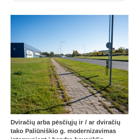
Dviračių arba pėsčiųjų ir / ar dviračių
tako Paliūniškio g. modernizavimas