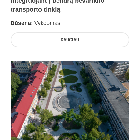
integruojant į bendrą bevariklio
transporto tinklą
Būsena:
Vykdomas
DAUGIAU