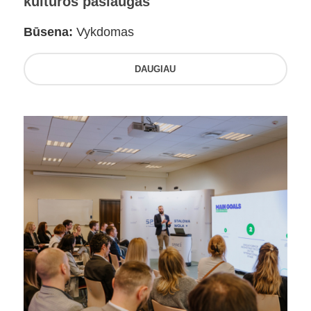
kultūros paslaugas
Būsena:
Vykdomas
DAUGIAU