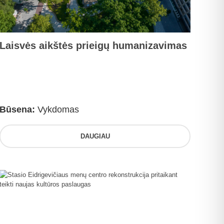
Laisvės aikštės prieigų humanizavimas
Būsena:
Vykdomas
DAUGIAU