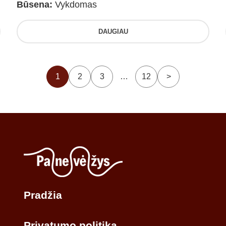
Būsena:
Vykdomas
DAUGIAU
1
2
3
…
12
>
Pradžia
Privatumo politika