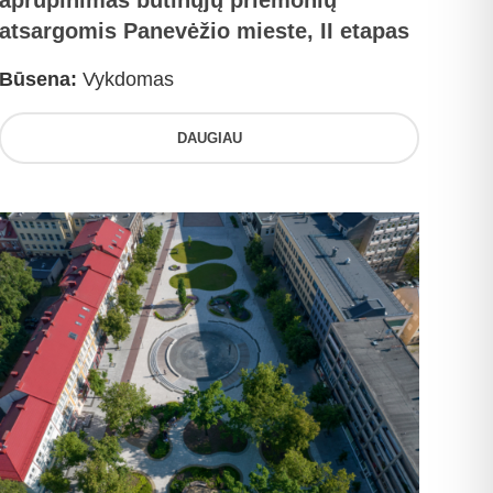
aprūpinimas būtinųjų priemonių
atsargomis Panevėžio mieste, II etapas
Būsena:
Vykdomas
DAUGIAU