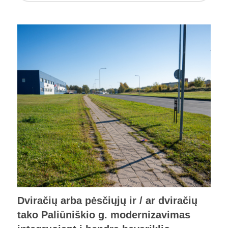
Dviračių arba pėsčiųjų ir / ar dviračių
tako Paliūniškio g. modernizavimas