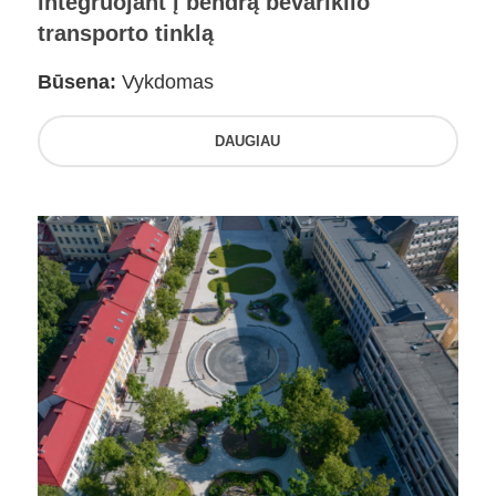
integruojant į bendrą bevariklio
transporto tinklą
Būsena:
Vykdomas
DAUGIAU