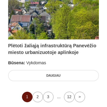
Plėtoti žaliąją infrastruktūrą Panevėžio
miesto urbanizuotoje aplinkoje
Būsena:
Vykdomas
DAUGIAU
1
2
3
…
12
>