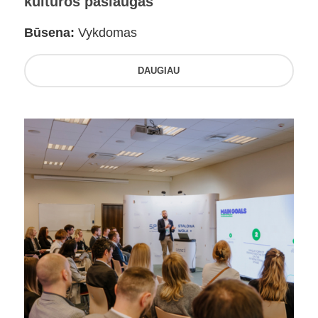
kultūros paslaugas
Būsena:
Vykdomas
DAUGIAU