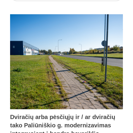
Dviračių arba pėsčiųjų ir / ar dviračių
tako Paliūniškio g. modernizavimas