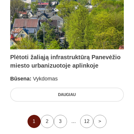
Plėtoti žaliąją infrastruktūrą Panevėžio
miesto urbanizuotoje aplinkoje
Būsena:
Vykdomas
DAUGIAU
1
2
3
…
12
>