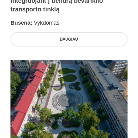
integruojant į bendrą bevariklio
transporto tinklą
Būsena:
Vykdomas
DAUGIAU