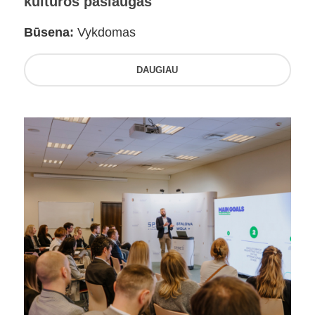
kultūros paslaugas
Būsena:
Vykdomas
DAUGIAU