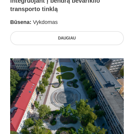
integruojant į bendrą bevariklio
transporto tinklą
Būsena:
Vykdomas
DAUGIAU