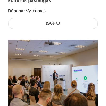
kultūros paslaugas
Būsena:
Vykdomas
DAUGIAU