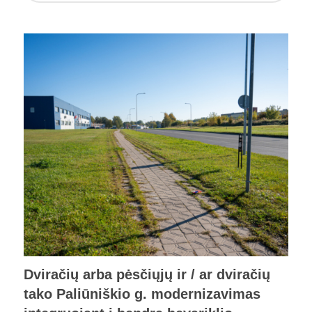
Dviračių arba pėsčiųjų ir / ar dviračių
tako Paliūniškio g. modernizavimas