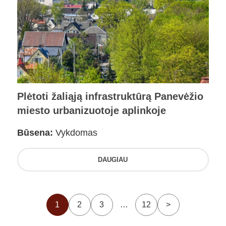
Plėtoti žaliąją infrastruktūrą Panevėžio
miesto urbanizuotoje aplinkoje
Būsena:
Vykdomas
DAUGIAU
1
2
3
…
12
>