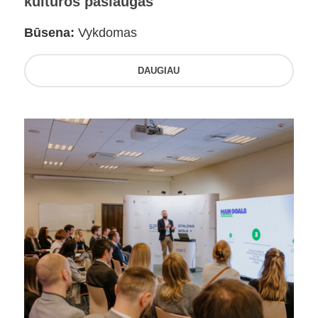
kultūros paslaugas
Būsena:
Vykdomas
DAUGIAU