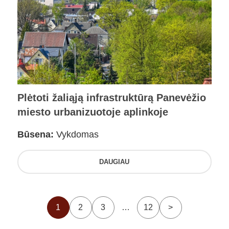
Plėtoti žaliąją infrastruktūrą Panevėžio
miesto urbanizuotoje aplinkoje
Būsena:
Vykdomas
DAUGIAU
1
2
3
…
12
>