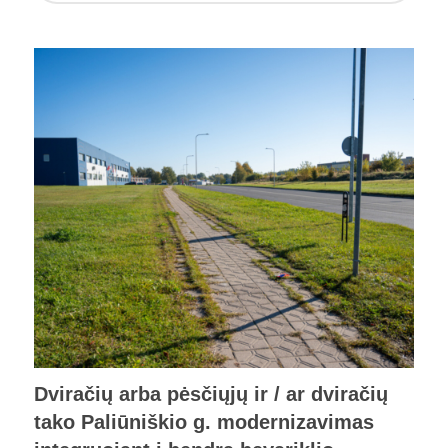
Dviračių arba pėsčiųjų ir / ar dviračių
tako Paliūniškio g. modernizavimas