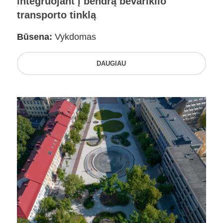
integruojant į bendrą bevariklio
transporto tinklą
Būsena:
Vykdomas
DAUGIAU