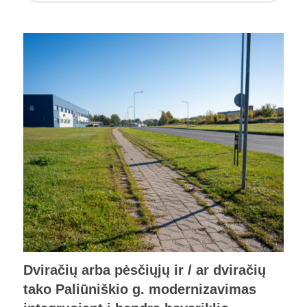
Dviračių arba pėsčiųjų ir / ar dviračių
tako Paliūniškio g. modernizavimas