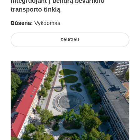
integruojant į bendrą bevariklio
transporto tinklą
Būsena:
Vykdomas
DAUGIAU