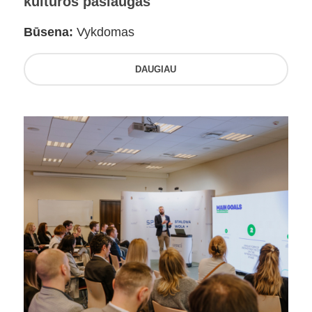
kultūros paslaugas
Būsena:
Vykdomas
DAUGIAU