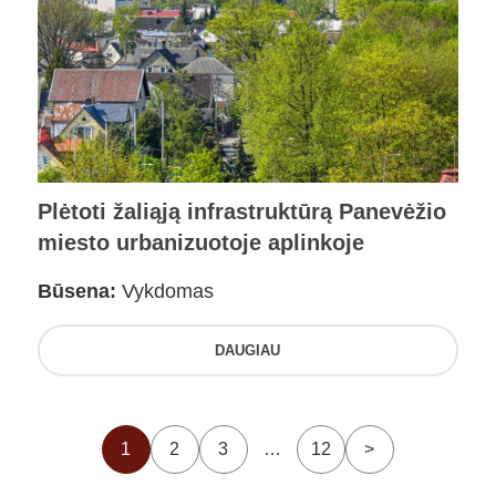
Plėtoti žaliąją infrastruktūrą Panevėžio
miesto urbanizuotoje aplinkoje
Būsena:
Vykdomas
DAUGIAU
1
2
3
…
12
>