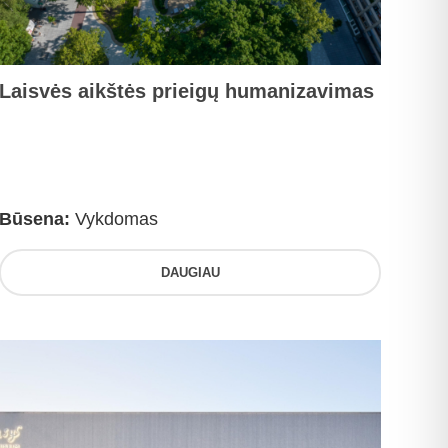
Laisvės aikštės prieigų humanizavimas
Būsena:
Vykdomas
DAUGIAU