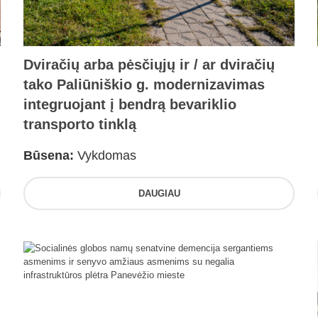
Dviračių arba pėsčiųjų ir / ar dviračių
tako Paliūniškio g. modernizavimas
integruojant į bendrą bevariklio
transporto tinklą
Būsena:
Vykdomas
DAUGIAU