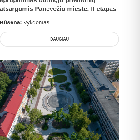
aprūpinimas būtinųjų priemonių
atsargomis Panevėžio mieste, II etapas
Būsena:
Vykdomas
DAUGIAU