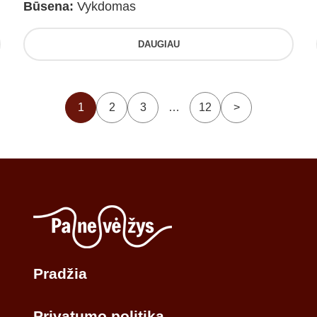
Būsena:
Vykdomas
DAUGIAU
1
2
3
…
12
>
Pradžia
Privatumo politika