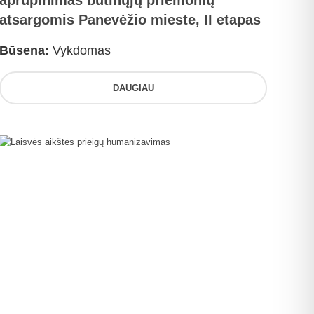
aprūpinimas būtinųjų priemonių
atsargomis Panevėžio mieste, II etapas
Būsena:
Vykdomas
DAUGIAU