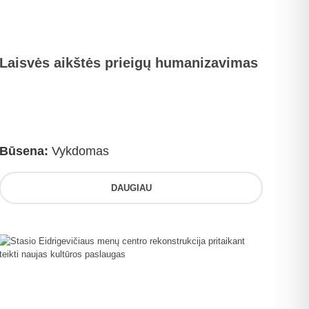
Laisvės aikštės prieigų humanizavimas
Būsena:
Vykdomas
DAUGIAU