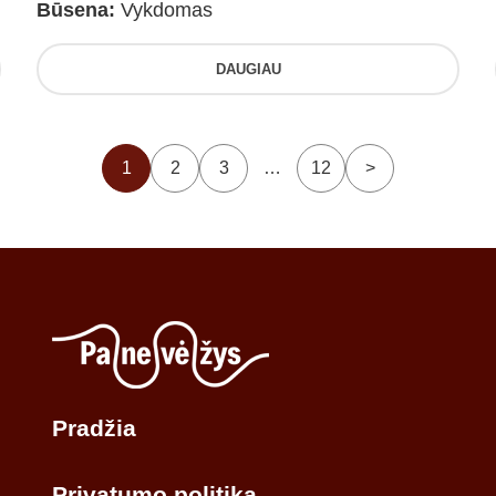
Būsena:
Vykdomas
DAUGIAU
1
2
3
…
12
>
Pradžia
Privatumo politika