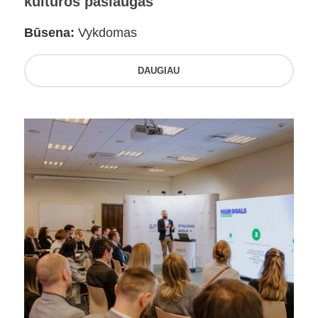
kultūros paslaugas
Būsena:
Vykdomas
DAUGIAU