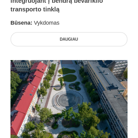
integruojant į bendrą bevariklio
transporto tinklą
Būsena:
Vykdomas
DAUGIAU