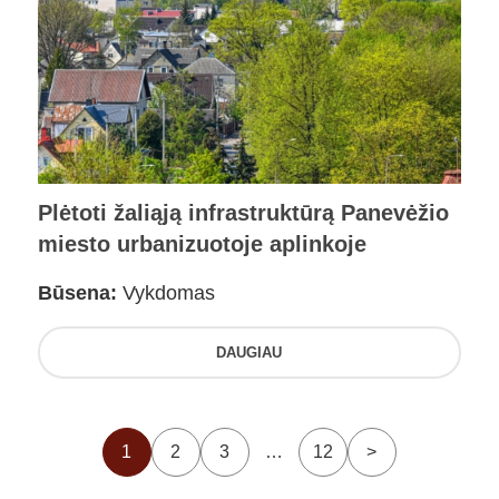
Plėtoti žaliąją infrastruktūrą Panevėžio
miesto urbanizuotoje aplinkoje
Būsena:
Vykdomas
DAUGIAU
1
2
3
…
12
>