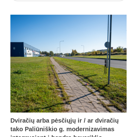
Dviračių arba pėsčiųjų ir / ar dviračių
tako Paliūniškio g. modernizavimas