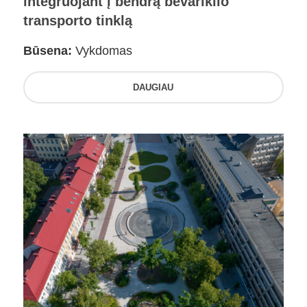
integruojant į bendrą bevariklio
transporto tinklą
Būsena:
Vykdomas
DAUGIAU