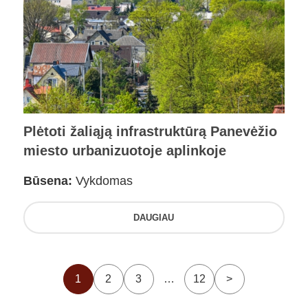
Plėtoti žaliąją infrastruktūrą Panevėžio
miesto urbanizuotoje aplinkoje
Būsena:
Vykdomas
DAUGIAU
1
2
3
…
12
>