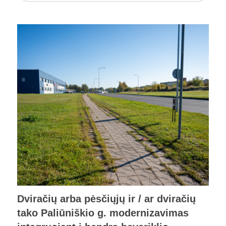
Dviračių arba pėsčiųjų ir / ar dviračių
tako Paliūniškio g. modernizavimas