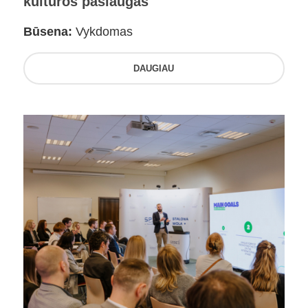
kultūros paslaugas
Būsena:
Vykdomas
DAUGIAU