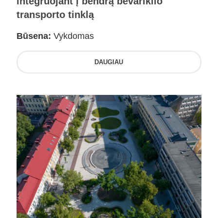
integruojant į bendrą bevariklio
transporto tinklą
Būsena:
Vykdomas
DAUGIAU