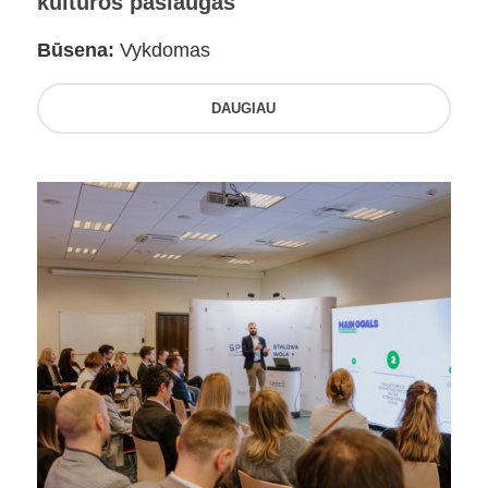
kultūros paslaugas
Būsena:
Vykdomas
DAUGIAU