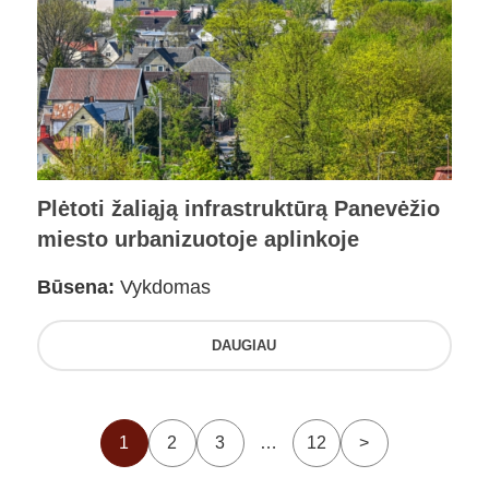
Plėtoti žaliąją infrastruktūrą Panevėžio
miesto urbanizuotoje aplinkoje
Būsena:
Vykdomas
DAUGIAU
1
2
3
…
12
>