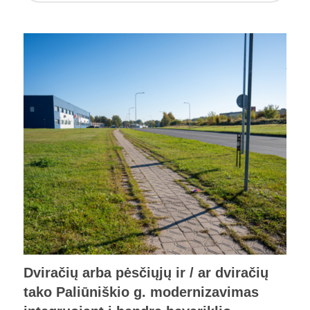
Dviračių arba pėsčiųjų ir / ar dviračių
tako Paliūniškio g. modernizavimas