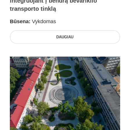
integruojant į bendrą bevariklio
transporto tinklą
Būsena:
Vykdomas
DAUGIAU