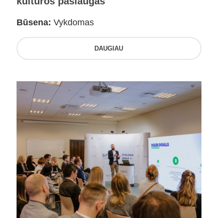
kultūros paslaugas
Būsena:
Vykdomas
DAUGIAU