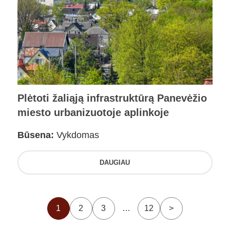
Plėtoti žaliąją infrastruktūrą Panevėžio
miesto urbanizuotoje aplinkoje
Būsena:
Vykdomas
DAUGIAU
1
2
3
…
12
>