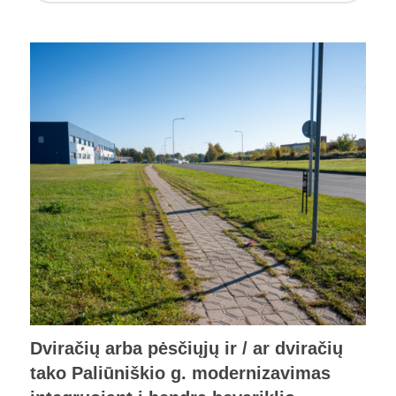
Dviračių arba pėsčiųjų ir / ar dviračių
tako Paliūniškio g. modernizavimas