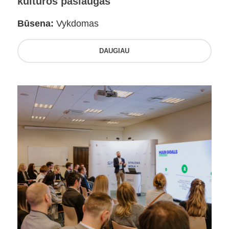
kultūros paslaugas
Būsena:
Vykdomas
DAUGIAU