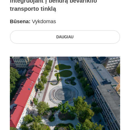
integruojant į bendrą bevariklio
transporto tinklą
Būsena:
Vykdomas
DAUGIAU