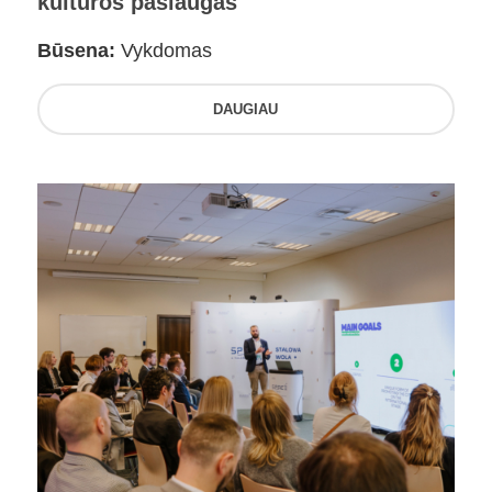
kultūros paslaugas
Būsena:
Vykdomas
DAUGIAU