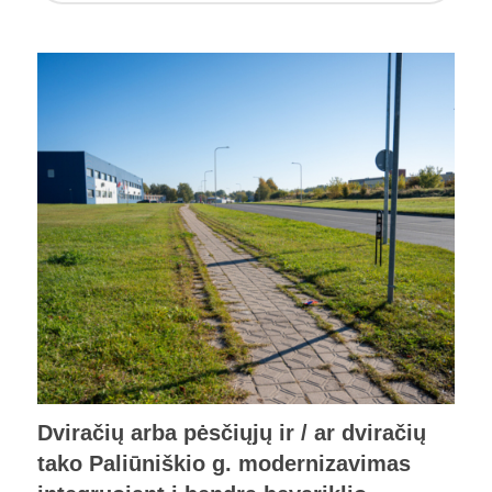
Dviračių arba pėsčiųjų ir / ar dviračių
tako Paliūniškio g. modernizavimas