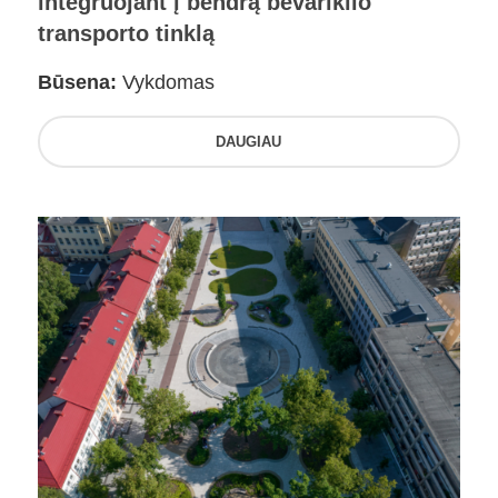
integruojant į bendrą bevariklio
transporto tinklą
Būsena:
Vykdomas
DAUGIAU