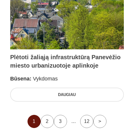
Plėtoti žaliąją infrastruktūrą Panevėžio
miesto urbanizuotoje aplinkoje
Būsena:
Vykdomas
DAUGIAU
1
2
3
…
12
>