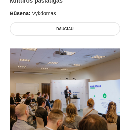
kultūros paslaugas
Būsena:
Vykdomas
DAUGIAU