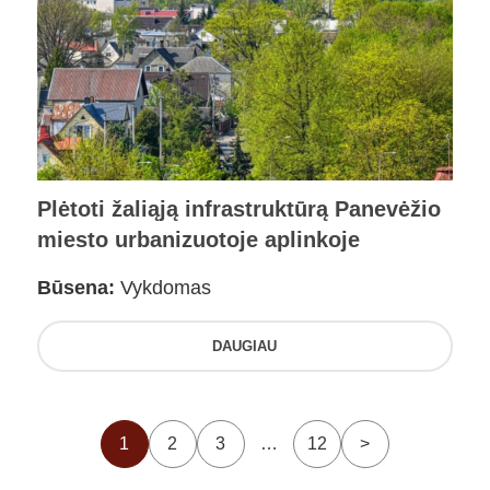
Plėtoti žaliąją infrastruktūrą Panevėžio
miesto urbanizuotoje aplinkoje
Būsena:
Vykdomas
DAUGIAU
1
2
3
…
12
>