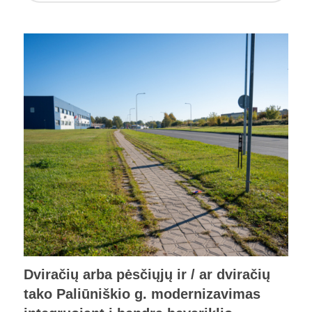
Dviračių arba pėsčiųjų ir / ar dviračių
tako Paliūniškio g. modernizavimas