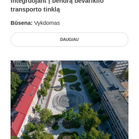
integruojant į bendrą bevariklio
transporto tinklą
Būsena:
Vykdomas
DAUGIAU