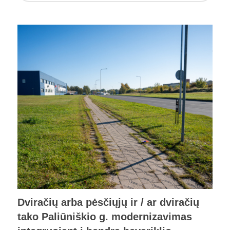
Dviračių arba pėsčiųjų ir / ar dviračių
tako Paliūniškio g. modernizavimas