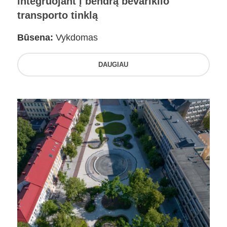
integruojant į bendrą bevariklio
transporto tinklą
Būsena:
Vykdomas
DAUGIAU