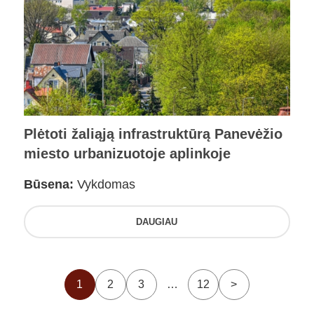
Plėtoti žaliąją infrastruktūrą Panevėžio
miesto urbanizuotoje aplinkoje
Būsena:
Vykdomas
DAUGIAU
1
2
3
…
12
>