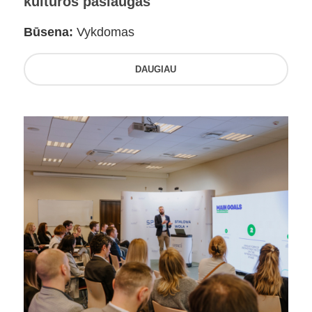
kultūros paslaugas
Būsena:
Vykdomas
DAUGIAU