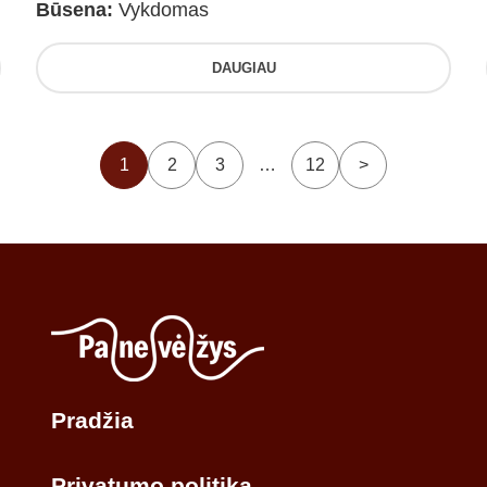
Būsena:
Vykdomas
DAUGIAU
1
2
3
…
12
>
Pradžia
Privatumo politika