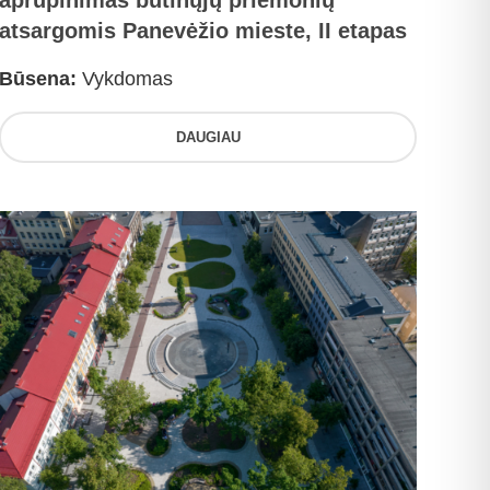
aprūpinimas būtinųjų priemonių
atsargomis Panevėžio mieste, II etapas
Būsena:
Vykdomas
DAUGIAU