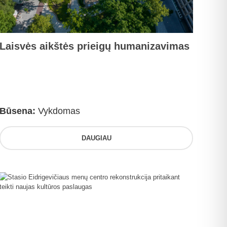
Laisvės aikštės prieigų humanizavimas
Būsena:
Vykdomas
DAUGIAU