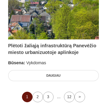
Plėtoti žaliąją infrastruktūrą Panevėžio
miesto urbanizuotoje aplinkoje
Būsena:
Vykdomas
DAUGIAU
1
2
3
…
12
>