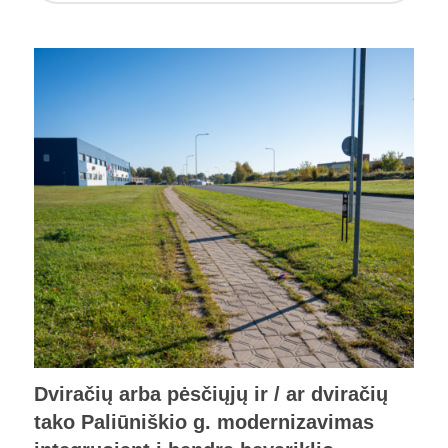
Dviračių arba pėsčiųjų ir / ar dviračių
tako Paliūniškio g. modernizavimas