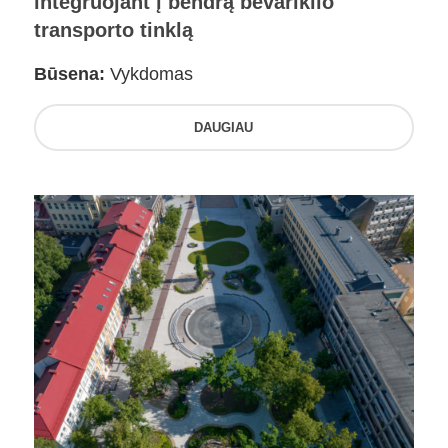
integruojant į bendrą bevariklio
transporto tinklą
Būsena:
Vykdomas
DAUGIAU