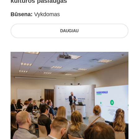
kultūros paslaugas
Būsena:
Vykdomas
DAUGIAU