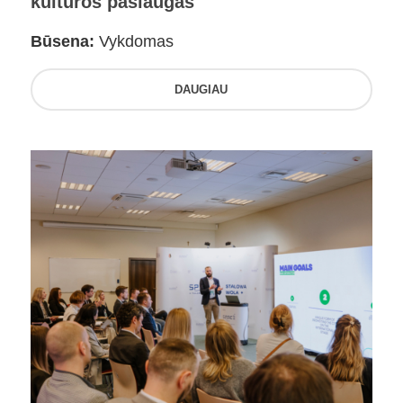
kultūros paslaugas
Būsena:
Vykdomas
DAUGIAU