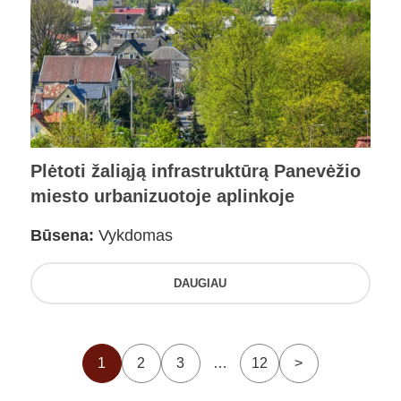
Plėtoti žaliąją infrastruktūrą Panevėžio
miesto urbanizuotoje aplinkoje
Būsena:
Vykdomas
DAUGIAU
1
2
3
…
12
>