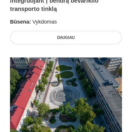
integruojant į bendrą bevariklio
transporto tinklą
Būsena:
Vykdomas
DAUGIAU