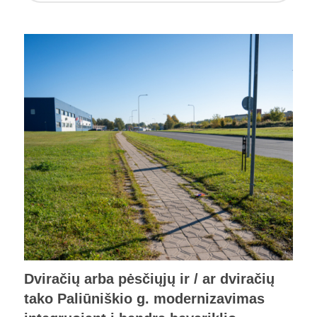
Dviračių arba pėsčiųjų ir / ar dviračių
tako Paliūniškio g. modernizavimas