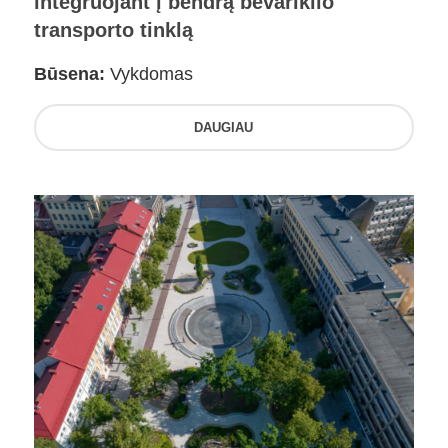
integruojant į bendrą bevariklio
transporto tinklą
Būsena:
Vykdomas
DAUGIAU