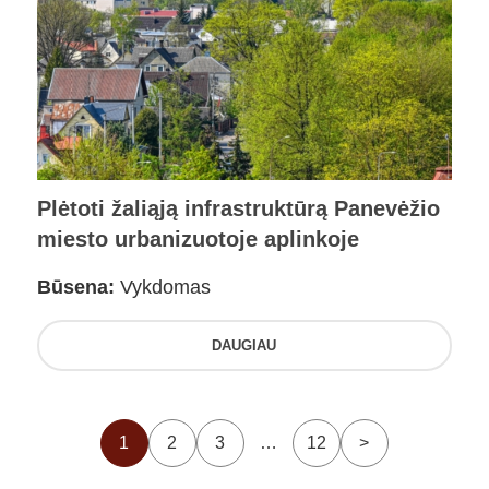
Plėtoti žaliąją infrastruktūrą Panevėžio
miesto urbanizuotoje aplinkoje
Būsena:
Vykdomas
DAUGIAU
1
2
3
…
12
>