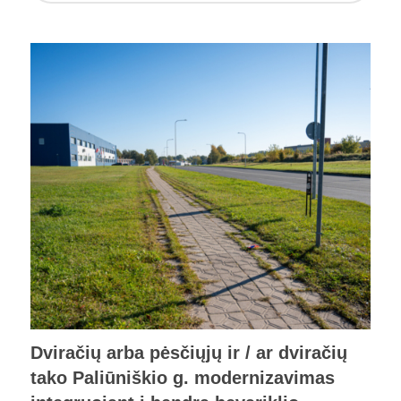
Dviračių arba pėsčiųjų ir / ar dviračių
tako Paliūniškio g. modernizavimas