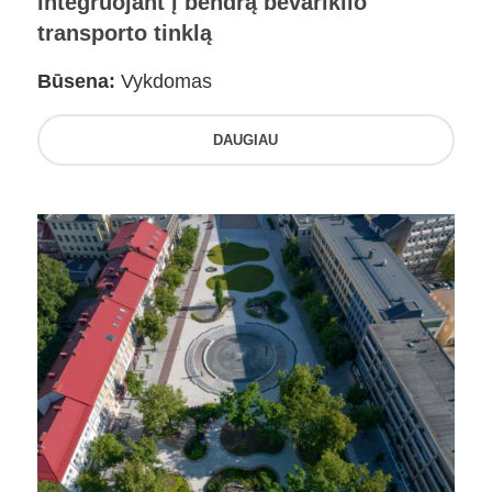
integruojant į bendrą bevariklio
transporto tinklą
Būsena:
Vykdomas
DAUGIAU