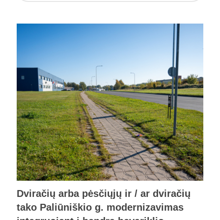
Dviračių arba pėsčiųjų ir / ar dviračių
tako Paliūniškio g. modernizavimas