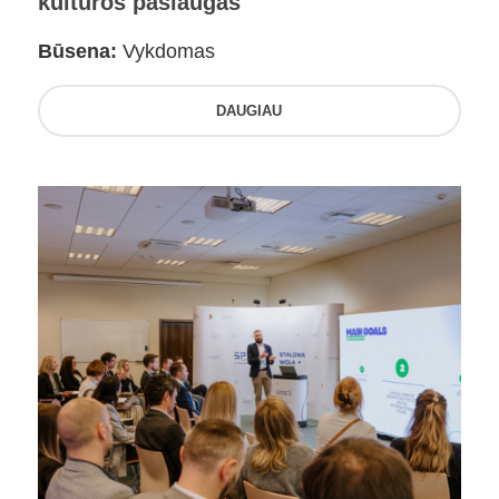
kultūros paslaugas
Būsena:
Vykdomas
DAUGIAU