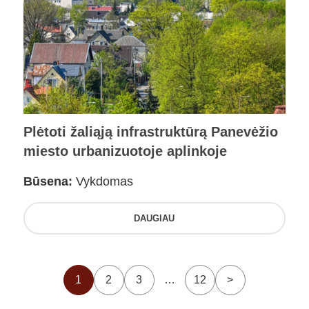
Plėtoti žaliąją infrastruktūrą Panevėžio
miesto urbanizuotoje aplinkoje
Būsena:
Vykdomas
DAUGIAU
1
2
3
…
12
>