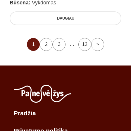
Būsena:
Vykdomas
DAUGIAU
1
2
3
…
12
>
Pradžia
Privatumo politika