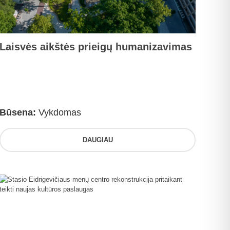
Laisvės aikštės prieigų humanizavimas
Būsena:
Vykdomas
DAUGIAU