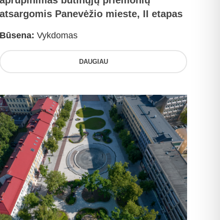
aprūpinimas būtinųjų priemonių
atsargomis Panevėžio mieste, II etapas
Būsena:
Vykdomas
DAUGIAU