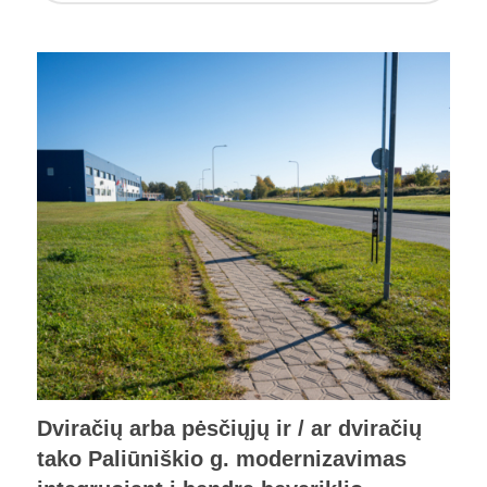
Dviračių arba pėsčiųjų ir / ar dviračių
tako Paliūniškio g. modernizavimas