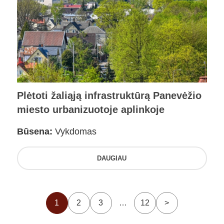
Plėtoti žaliąją infrastruktūrą Panevėžio
miesto urbanizuotoje aplinkoje
Būsena:
Vykdomas
DAUGIAU
1
2
3
…
12
>