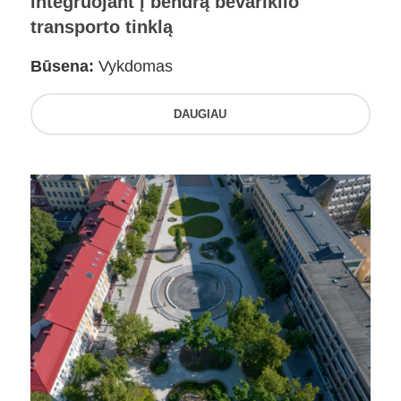
integruojant į bendrą bevariklio
transporto tinklą
Būsena:
Vykdomas
DAUGIAU