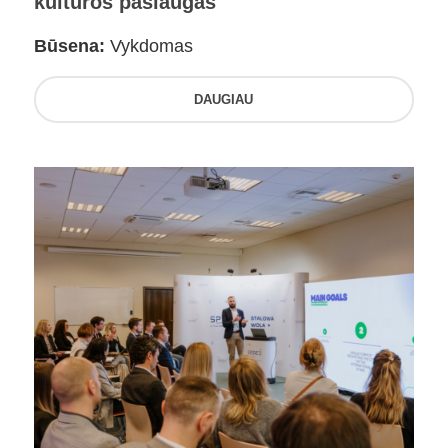
kultūros paslaugas
Būsena:
Vykdomas
DAUGIAU