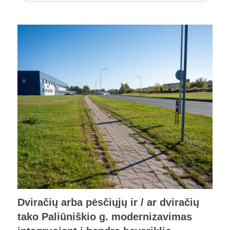
Dviračių arba pėsčiųjų ir / ar dviračių
tako Paliūniškio g. modernizavimas