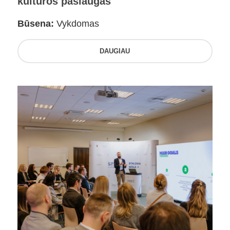
kultūros paslaugas
Būsena:
Vykdomas
DAUGIAU