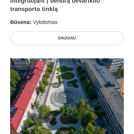
integruojant į bendrą bevariklio
transporto tinklą
Būsena:
Vykdomas
DAUGIAU