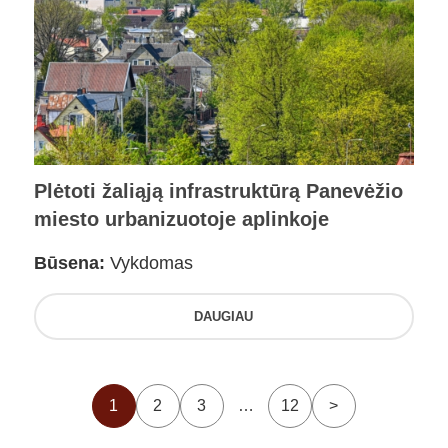
Plėtoti žaliąją infrastruktūrą Panevėžio
miesto urbanizuotoje aplinkoje
Būsena:
Vykdomas
DAUGIAU
1
2
3
…
12
>