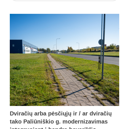
Dviračių arba pėsčiųjų ir / ar dviračių
tako Paliūniškio g. modernizavimas