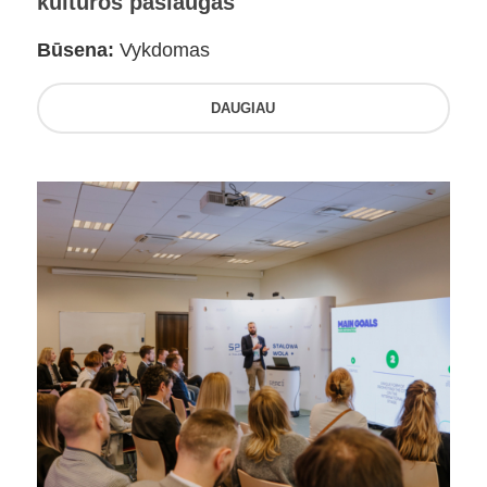
kultūros paslaugas
Būsena:
Vykdomas
DAUGIAU