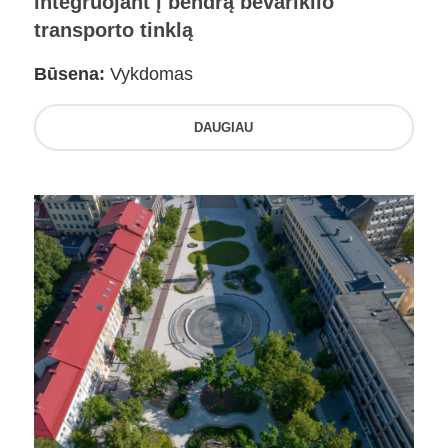
integruojant į bendrą bevariklio
transporto tinklą
Būsena:
Vykdomas
DAUGIAU