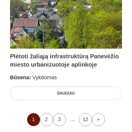
Plėtoti žaliąją infrastruktūrą Panevėžio
miesto urbanizuotoje aplinkoje
Būsena:
Vykdomas
DAUGIAU
1
2
3
…
12
>