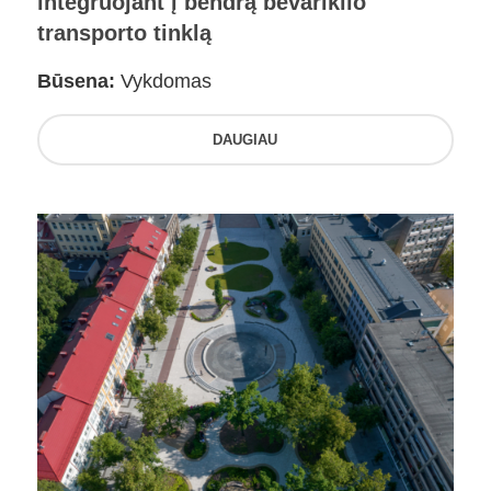
integruojant į bendrą bevariklio
transporto tinklą
Būsena:
Vykdomas
DAUGIAU