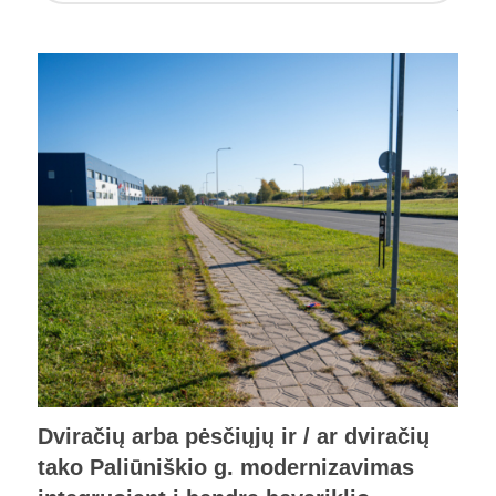
Dviračių arba pėsčiųjų ir / ar dviračių
tako Paliūniškio g. modernizavimas