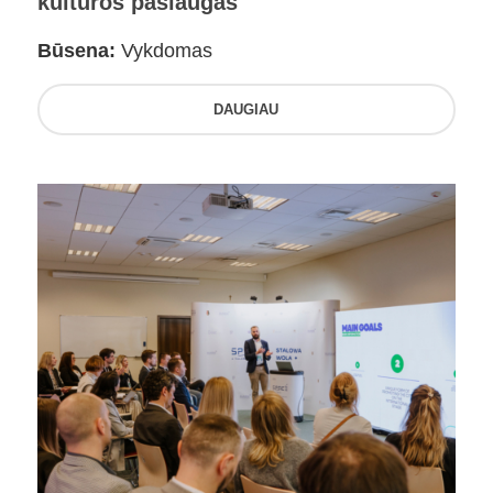
kultūros paslaugas
Būsena:
Vykdomas
DAUGIAU