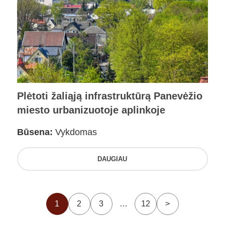
Plėtoti žaliąją infrastruktūrą Panevėžio
miesto urbanizuotoje aplinkoje
Būsena:
Vykdomas
DAUGIAU
1
2
3
…
12
>