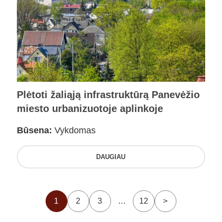
Plėtoti žaliąją infrastruktūrą Panevėžio
miesto urbanizuotoje aplinkoje
Būsena:
Vykdomas
DAUGIAU
1
2
3
…
12
>