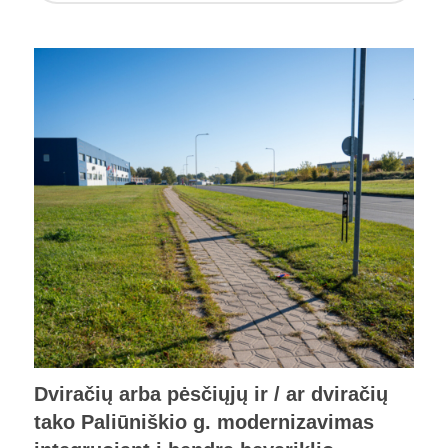
Dviračių arba pėsčiųjų ir / ar dviračių
tako Paliūniškio g. modernizavimas