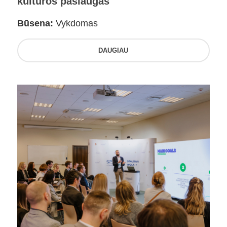
kultūros paslaugas
Būsena:
Vykdomas
DAUGIAU