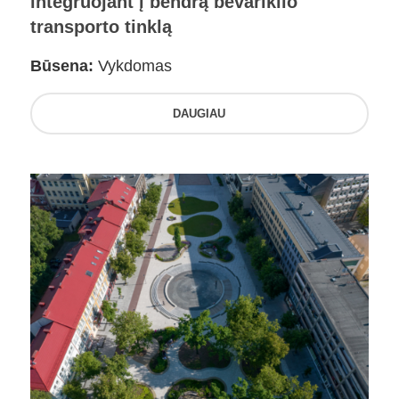
integruojant į bendrą bevariklio
transporto tinklą
Būsena:
Vykdomas
DAUGIAU